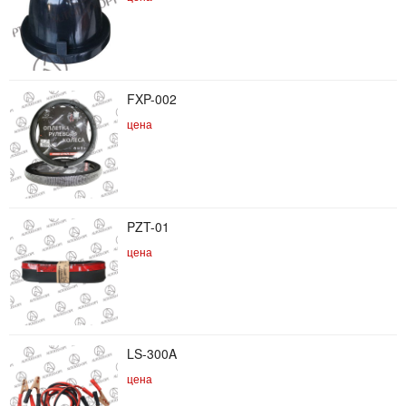
FXP-002
цена
PZT-01
цена
LS-300A
цена