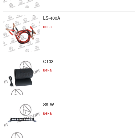
LS-400A
цена
C103
цена
S9-W
цена