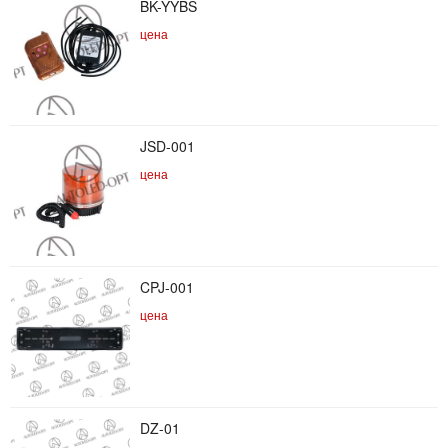
BK-YYBS
цена
JSD-001
цена
CPJ-001
цена
DZ-01