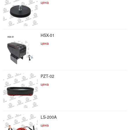
цена
HSX-01
цена
PZT-02
цена
LS-200A
цена