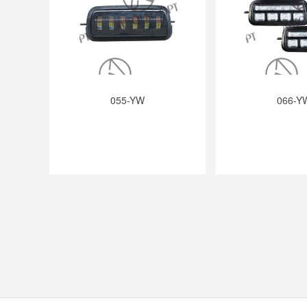
055-YW
066-Y