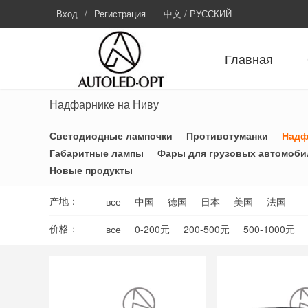
Вход
/
Регистрация
中文
/
РУССКИЙ
Главная
Надфарнике на Ниву
Светодиодные лампочки
Противотуманки
Надф
Габаритные лампы
Фары для грузовых автомоби
Новые продукты
产地：
все
中国
德国
日本
美国
法国
价格：
все
0-200元
200-500元
500-1000元