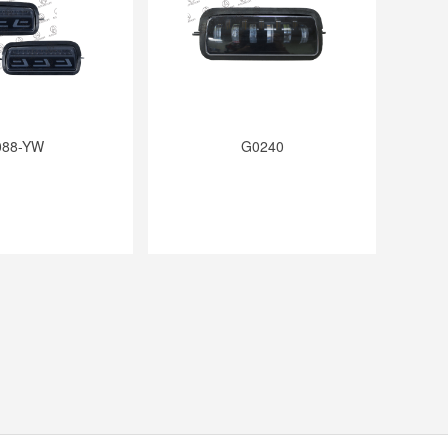
088-YW
G0240