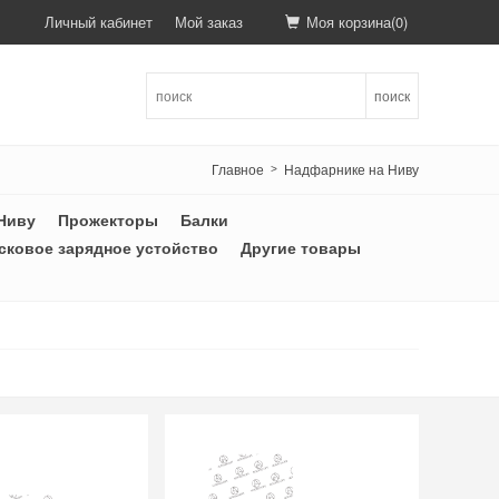
Личный кабинет
Мой заказ
Моя корзина(
0
)
поиск
Главное
Надфарнике на Ниву
>
Ниву
Прожекторы
Балки
сковое зарядное устойство
Другие товары