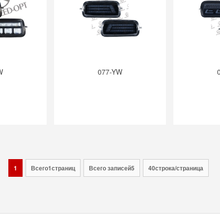
W
077-YW
1
Всего1страниц
Всего записей5
40строка/страница