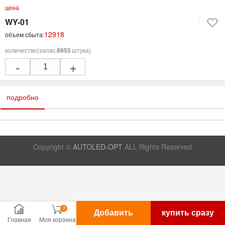
цена
WY-01
12918
объем сбыта:
количество
(запас
8955
штука)
-
+
подробно
Copyright ©
AUTOLED-OPT
ALL Rights Reserved
0
Добавить
купить сразу
Главная
Моя корзина