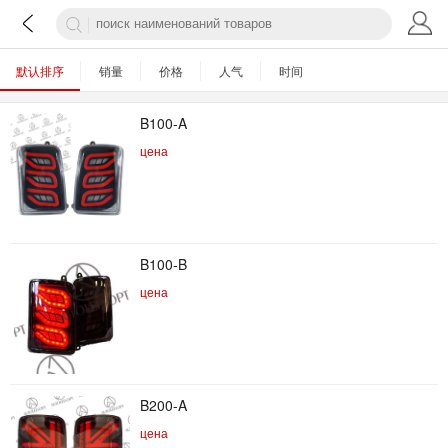
默认排序
销量
价格
人气
时间
B100-A
цена
B100-B
цена
B200-A
цена