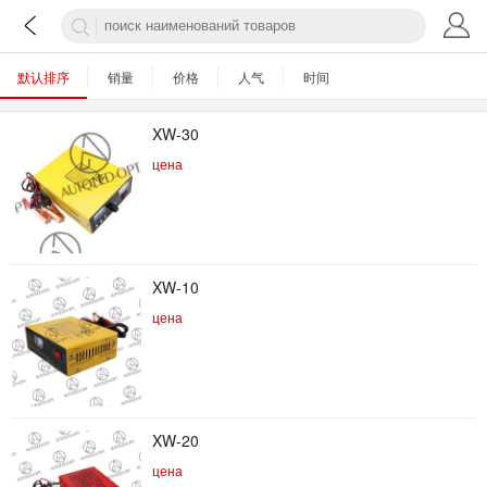
默认排序
销量
价格
人气
时间
XW-30
цена
XW-10
цена
XW-20
цена