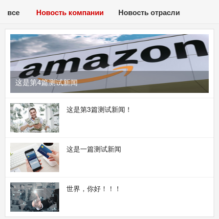
все
Новость компании
Новость отрасли
这是第4篇测试新闻
这是第3篇测试新闻！
这是一篇测试新闻
世界，你好！！！