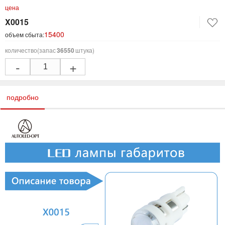
цена
X0015
15400
объем сбыта:
количество
(запас
36550
штука)
-
+
подробно