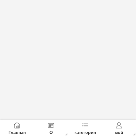
Главная
О
категория
мой